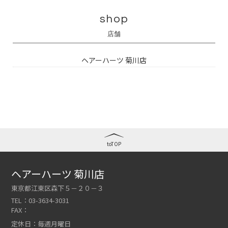
shop
店舗
ヘアーハーツ 菊川店
toTOP
ヘアーハーツ 菊川店
東京都江東区森下５－２０－３
TEL：
03-3634-3031
FAX：
定休日：
毎週月曜日