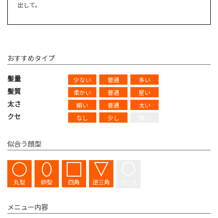
出して。
おすすめタイプ
髪量
少ない
普通
多い
髪質
柔かい
普通
堅い
太さ
細い
普通
太い
クセ
なし
少し
強い
似合う顔型
丸型
卵型
四角
逆三角
ベース
メニュー内容