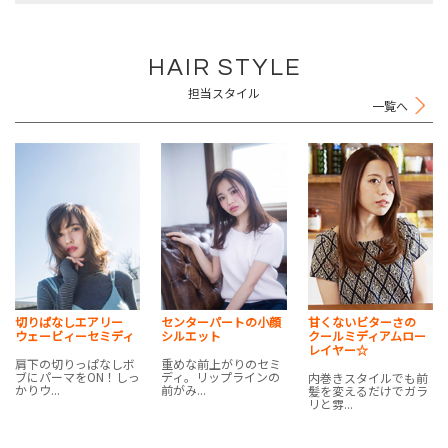
HAIR STYLE
担当スタイル
一覧へ
切りぱなしエアリー
センターパートの小顔
甘くないビターさの
ウェービィーセミディ
シルエット
クールミディアムロー
レイヤー☆
肩下の切りっぱなしボ
重めな前上がりのセミ
ブにパーマをON！しっ
ディ。リップラインの
内巻きスタイルでも前
かりウ...
前がみ...
髪を変えるだけでガラ
リと雰...